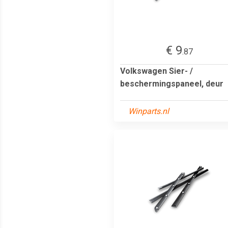
€ 9
.87
Volkswagen Sier- /
beschermingspaneel, deur
Winparts.nl