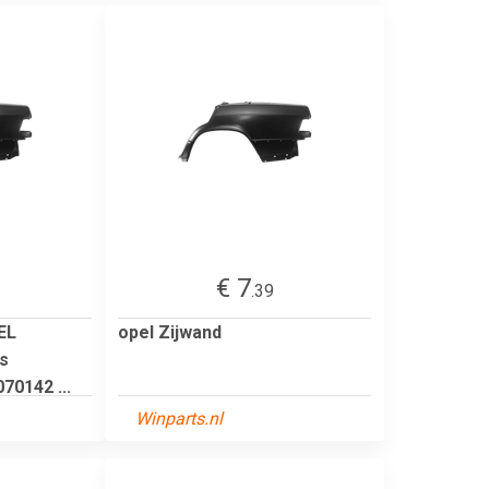
€ 7
.39
EL
opel Zijwand
s
0142 ...
Winparts.nl