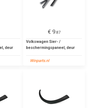
€ 9
.87
Volkswagen Sier- /
l, deur
beschermingspaneel, deur
Winparts.nl