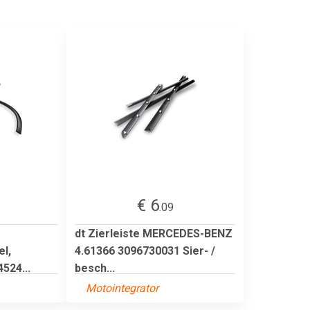
€ 6
.09
dt Zierleiste MERCEDES-BENZ
l,
4.61366 3096730031 Sier- /
524...
besch...
Motointegrator