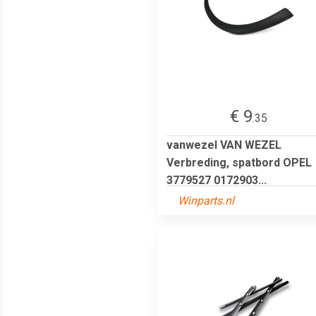
€ 9
.35
vanwezel VAN WEZEL
Verbreding, spatbord OPEL
3779527 0172903...
Winparts.nl