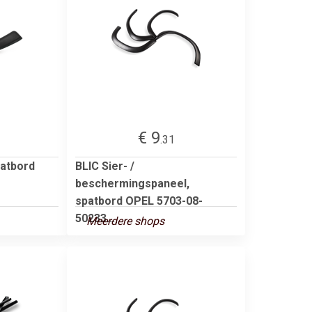
€ 9
.31
patbord
BLIC Sier- /
beschermingspaneel,
spatbord OPEL 5703-08-
50233...
Meerdere shops