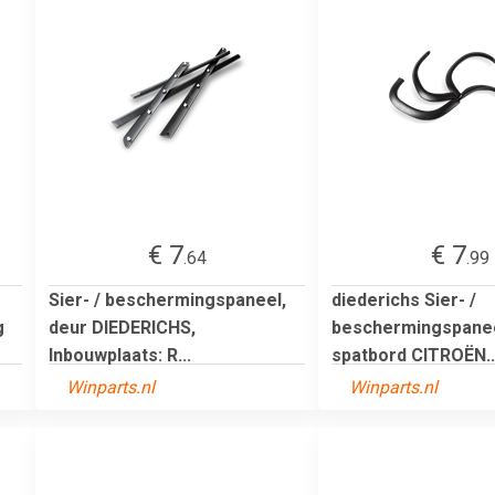
€ 7
€ 7
.64
.99
Sier- / beschermingspaneel,
diederichs Sier- /
g
deur DIEDERICHS,
beschermingspanee
Inbouwplaats: R...
spatbord CITROËN..
Winparts.nl
Winparts.nl