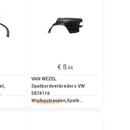
€ 8
.44
VAN WEZEL
l,
Spatbordverbreders VW
.
5874116
Wielkastranden,Spatb...
Winparts.nl