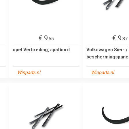
€ 9
€ 9
.55
.87
opel Verbreding, spatbord
Volkswagen Sier- /
beschermingspanee
Winparts.nl
Winparts.nl