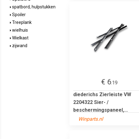
spatbord, hulpstukken
Spoiler
Treeplank
wielhuis
Wielkast
zijwand
€ 6
.19
diederichs Zierleiste VW
2204322 Sier- /
beschermingspaneel,...
Winparts.nl