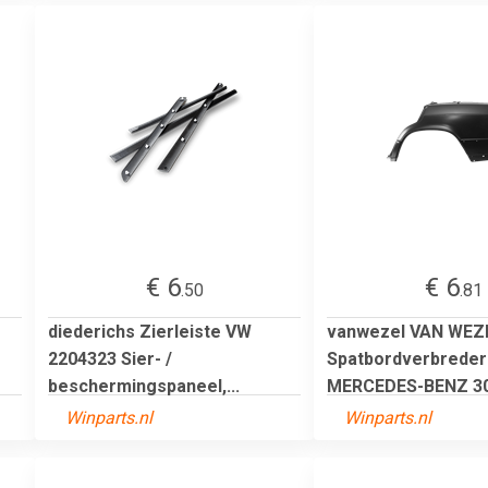
€ 6
€ 6
.50
.81
diederichs Zierleiste VW
vanwezel VAN WEZ
2204323 Sier- /
Spatbordverbreder
beschermingspaneel,...
MERCEDES-BENZ 307
Winparts.nl
Winparts.nl