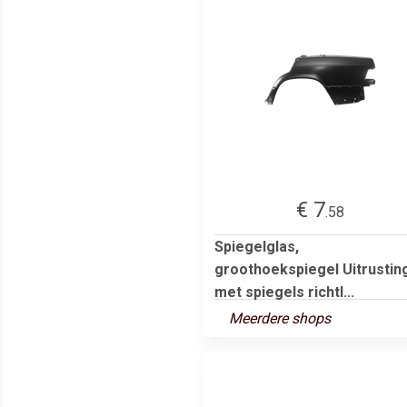
€ 7
.58
Spiegelglas,
groothoekspiegel Uitrustin
met spiegels richtl...
Meerdere shops