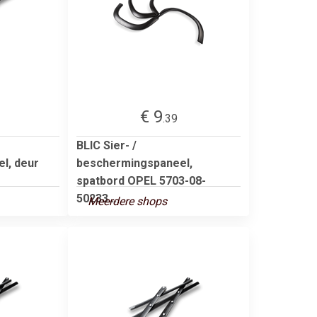
€ 9
.39
BLIC Sier- /
l, deur
beschermingspaneel,
spatbord OPEL 5703-08-
50233...
Meerdere shops