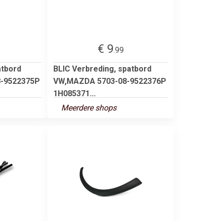
€ 9
.99
atbord
BLIC Verbreding, spatbord
-9522375P
VW,MAZDA 5703-08-9522376P
1H085371...
Meerdere shops