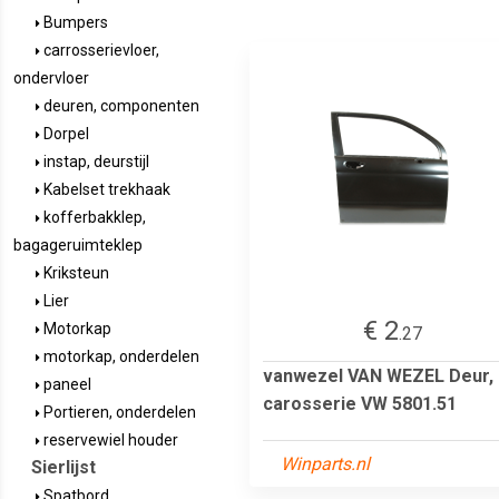
Bumpers
carrosserievloer,
ondervloer
deuren, componenten
Dorpel
instap, deurstijl
Kabelset trekhaak
kofferbakklep,
bagageruimteklep
Kriksteun
Lier
€ 2
Motorkap
.27
motorkap, onderdelen
vanwezel VAN WEZEL Deur,
paneel
carosserie VW 5801.51
Portieren, onderdelen
reservewiel houder
Winparts.nl
Sierlijst
Spatbord