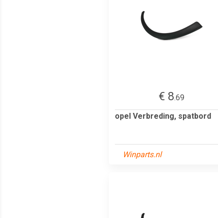
€ 8
.69
opel Verbreding, spatbord
Winparts.nl