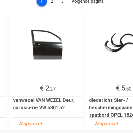
(current)
1
2
3
Volgende pagina
€ 2
€ 5
.27
.50
vanwezel VAN WEZEL Deur,
diederichs Sier- /
carosserie VW 5801.52
beschermingspanee
spatbord OPEL 1824
Winparts.nl
Winparts.nl