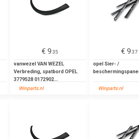
€ 9
€ 9
.35
.37
vanwezel VAN WEZEL
opel Sier- /
Verbreding, spatbord OPEL
beschermingspanee
3779528 0172902...
Winparts.nl
Winparts.nl