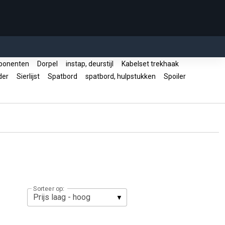
ponenten
Dorpel
instap, deurstijl
Kabelset trekhaak
uder
Sierlijst
Spatbord
spatbord, hulpstukken
Spoiler
Sorteer op: