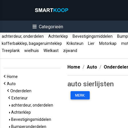
Categorieën
achterdeur, onderdelen
Achterklep
Bevestigingsmiddelen
Bumpe
kofferbakklep, bagageruimteklep
Kriksteun
Lier
Motorkap
mot
Treeplank
wielhuis
Wielkast
zijwand
Home
Auto
Onderdele
Home
auto sierlijsten
Auto
Onderdelen
MERK:
Exterieur
achterdeur, onderdelen
Achterklep
Bevestigingsmiddelen
Bumperonderdelen