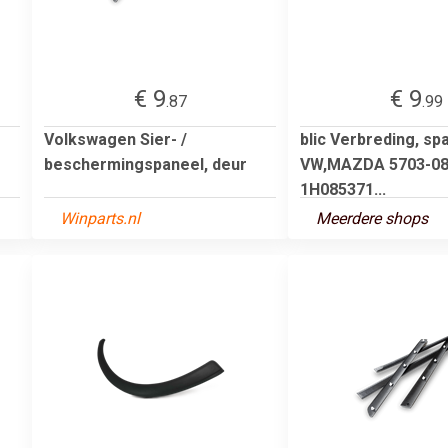
€ 9
€ 9
.87
.99
Volkswagen Sier- /
blic Verbreding, sp
beschermingspaneel, deur
VW,MAZDA 5703-08
1H085371...
Winparts.nl
Meerdere shops