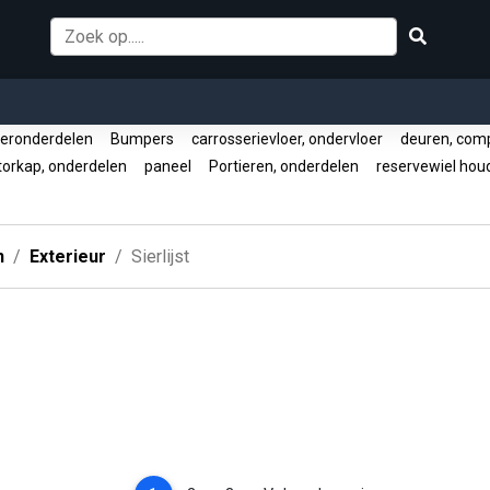
ronderdelen
Bumpers
carrosserievloer, ondervloer
deuren, com
orkap, onderdelen
paneel
Portieren, onderdelen
reservewiel ho
n
Exterieur
Sierlijst