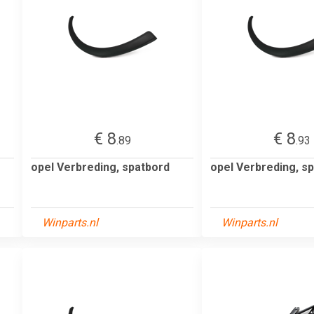
€ 8
€ 8
.89
.93
opel Verbreding, spatbord
opel Verbreding, s
Winparts.nl
Winparts.nl