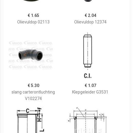
€ 1.65
€ 2.04
Olievuldop 02113
Olievuldop 12374
€ 5.30
€ 1.07
slang carterontluchting
Klepgeleider G3531
V102274