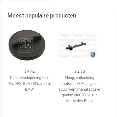
Meest populaire producten
€ 2.84
€ 4.29
Dop,olievulopening febi
Slang, ontluchting
Plus FEBI BILSTEIN, u.a. für
motorblok Q+, original
BMW
equipment manufacturer
quality VAICO, u.a. für
Mercedes-Benz