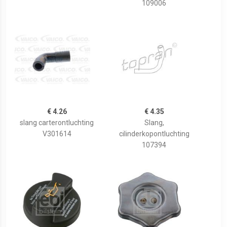
109006
€ 4.26
€ 4.35
slang carterontluchting
Slang,
V301614
cilinderkopontluchting
107394