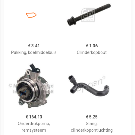
€ 3.41
€ 1.36
Pakking, koelmiddelbuis
Cilinderkopbout
€ 164.13
€ 5.25
Onderdrukpomp,
Slang,
remsysteem
cilinderkopontluchting