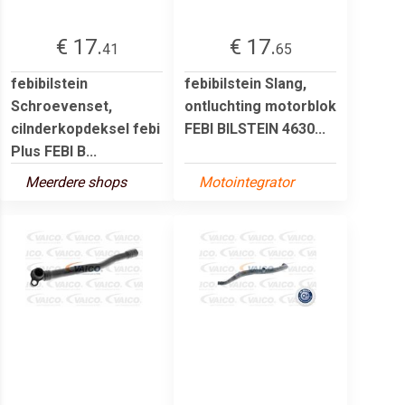
€ 17.
€ 17.
41
65
febibilstein
febibilstein Slang,
Schroevenset,
ontluchting motorblok
cilnderkopdeksel febi
FEBI BILSTEIN 4630...
Plus FEBI B...
Meerdere shops
Motointegrator