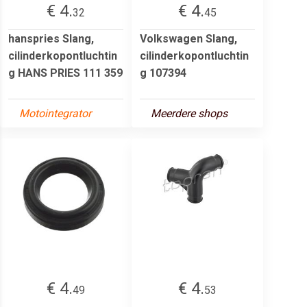
€ 4.
€ 4.
32
45
hanspries Slang,
Volkswagen Slang,
cilinderkopontluchtin
cilinderkopontluchtin
g HANS PRIES 111 359
g 107394
Motointegrator
Meerdere shops
€ 4.
€ 4.
49
53