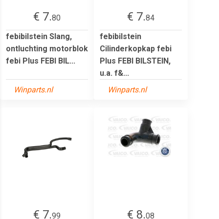
€ 7.
€ 7.
80
84
febibilstein Slang,
febibilstein
ontluchting motorblok
Cilinderkopkap febi
febi Plus FEBI BIL...
Plus FEBI BILSTEIN,
u.a. f&...
Winparts.nl
Winparts.nl
€ 7.
€ 8.
99
08