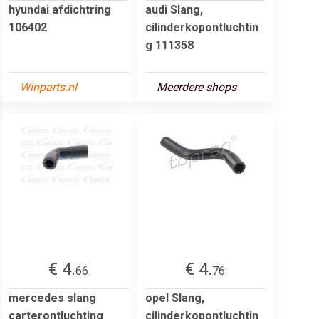
hyundai afdichtring
audi Slang,
106402
cilinderkopontluchtin
g 111358
Winparts.nl
Meerdere shops
€ 4.
€ 4.
66
76
mercedes slang
opel Slang,
carterontluchting
cilinderkopontluchtin