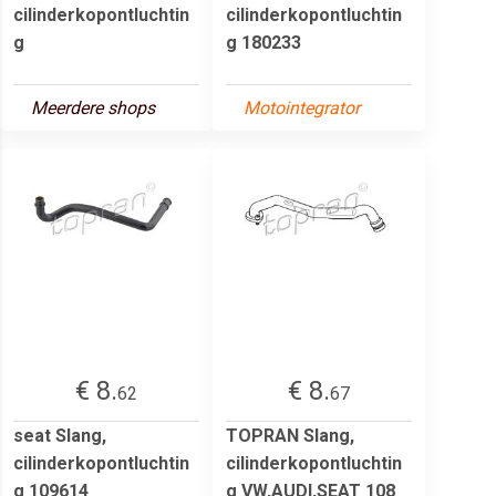
cilinderkopontluchtin
cilinderkopontluchtin
g
g 180233
Meerdere shops
Motointegrator
€ 8.
€ 8.
62
67
seat Slang,
TOPRAN Slang,
cilinderkopontluchtin
cilinderkopontluchtin
g 109614
g VW,AUDI,SEAT 108