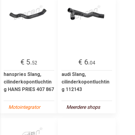
€ 5.
€ 6.
52
04
hanspries Slang,
audi Slang,
cilinderkopontluchtin
cilinderkopontluchtin
g HANS PRIES 407 867
g 112143
Motointegrator
Meerdere shops