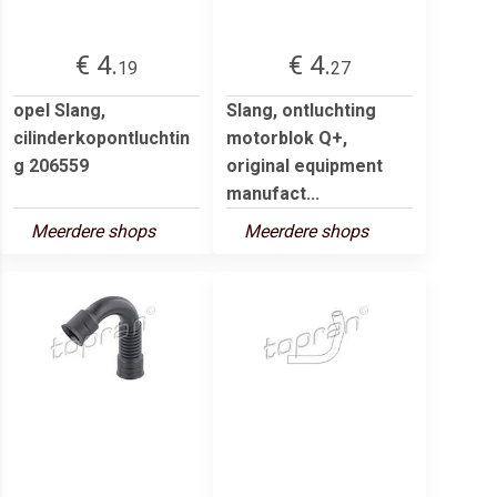
€ 4.
€ 4.
19
27
opel Slang,
Slang, ontluchting
cilinderkopontluchtin
motorblok Q+,
g 206559
original equipment
manufact...
Meerdere shops
Meerdere shops