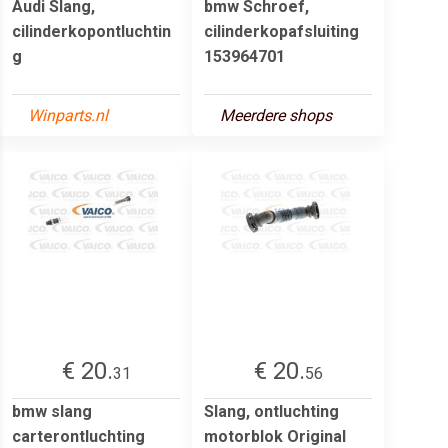
Audi Slang,
bmw Schroef,
cilinderkopontluchtin
cilinderkopafsluiting
g
153964701
Winparts.nl
Meerdere shops
€ 20.
€ 20.
31
56
bmw slang
Slang, ontluchting
carterontluchting
motorblok Original