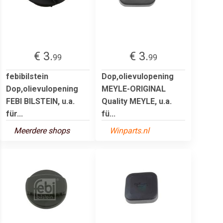
€ 3.
€ 3.
99
99
febibilstein
Dop,olievulopening
Dop,olievulopening
MEYLE-ORIGINAL
FEBI BILSTEIN, u.a.
Quality MEYLE, u.a.
für...
fü...
Meerdere shops
Winparts.nl