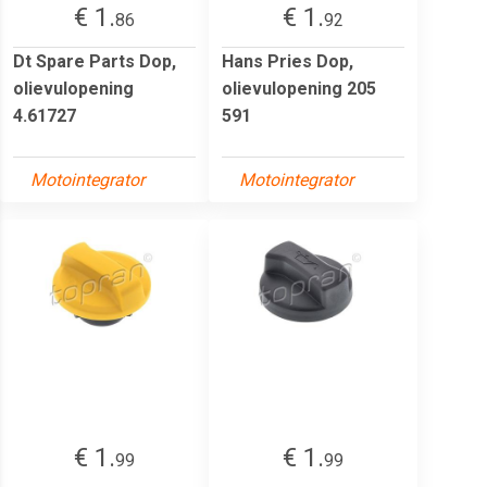
€ 1.
€ 1.
86
92
Dt Spare Parts Dop,
Hans Pries Dop,
olievulopening
olievulopening 205
4.61727
591
Motointegrator
Motointegrator
€ 1.
€ 1.
99
99