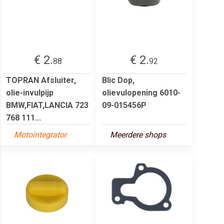
€ 2.
€ 2.
88
92
TOPRAN Afsluiter,
Blic Dop,
olie-invulpijp
olievulopening 6010-
BMW,FIAT,LANCIA 723
09-015456P
768 111...
Motointegrator
Meerdere shops