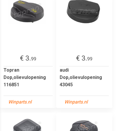
€ 3.
€ 3.
99
99
Topran
audi
Dop,olievulopening
Dop,olievulopening
116851
43045
Winparts.nl
Winparts.nl