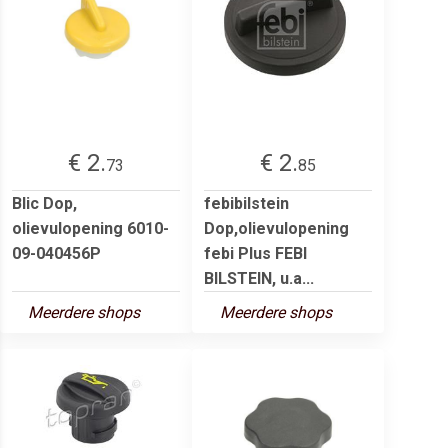
€ 2.
€ 2.
73
85
Blic Dop,
febibilstein
olievulopening 6010-
Dop,olievulopening
09-040456P
febi Plus FEBI
BILSTEIN, u.a...
Meerdere shops
Meerdere shops