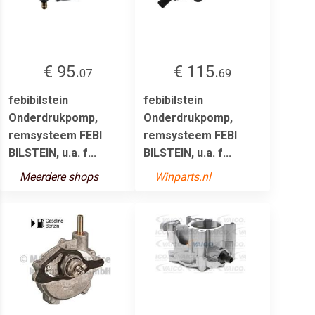
€ 95.
€ 115.
07
69
febibilstein
febibilstein
Onderdrukpomp,
Onderdrukpomp,
remsysteem FEBI
remsysteem FEBI
BILSTEIN, u.a. f...
BILSTEIN, u.a. f...
Meerdere shops
Winparts.nl