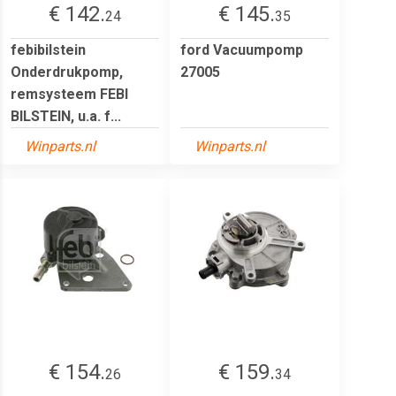
€ 142.
€ 145.
24
35
febibilstein
ford Vacuumpomp
Onderdrukpomp,
27005
remsysteem FEBI
BILSTEIN, u.a. f...
Winparts.nl
Winparts.nl
€ 154.
€ 159.
26
34