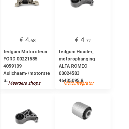
€ 4.
€ 4.
68
72
tedgum Motorsteun
tedgum Houder,
FORD 00221585
motorophanging
4059109
ALFA ROMEO
Aslichaam-/motorste
00024583
u...
46435095,8...
Meerdere shops
Motointegrator