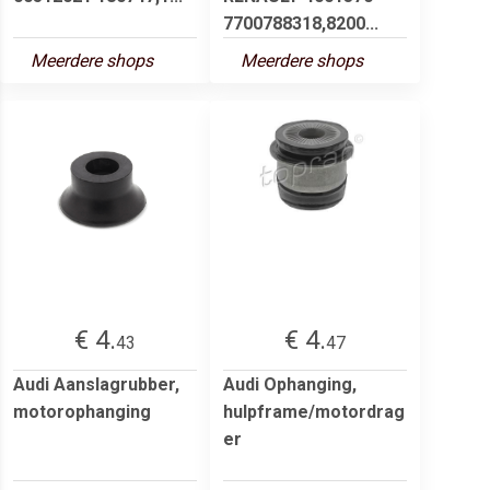
7700788318,8200...
Meerdere shops
Meerdere shops
€ 4.
€ 4.
43
47
Audi Aanslagrubber,
Audi Ophanging,
motorophanging
hulpframe/motordrag
er