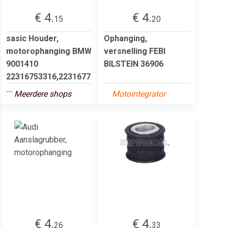
€ 4.
€ 4.
15
20
sasic Houder,
Ophanging,
motorophanging BMW
versnelling FEBI
9001410
BILSTEIN 36906
22316753316,2231677
...
Meerdere shops
Motointegrator
€ 4.
€ 4.
26
33