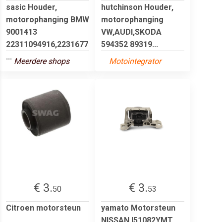
sasic Houder,
hutchinson Houder,
motorophanging BMW
motorophanging
9001413
VW,AUDI,SKODA
22311094916,2231677
594352 89319...
...
Meerdere shops
Motointegrator
€ 3.
€ 3.
50
53
Citroen motorsteun
yamato Motorsteun
NISSAN I51082YMT