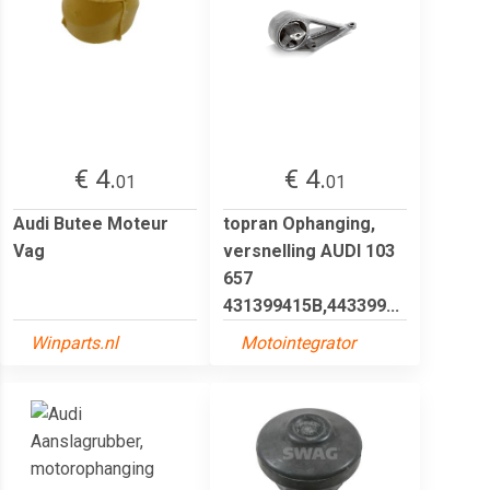
€ 4.
€ 4.
01
01
Audi Butee Moteur
topran Ophanging,
Vag
versnelling AUDI 103
657
431399415B,443399...
Winparts.nl
Motointegrator