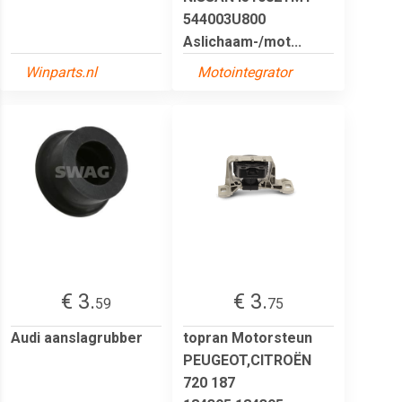
544003U800
Aslichaam-/mot...
Winparts.nl
Motointegrator
€ 3.
€ 3.
59
75
Audi aanslagrubber
topran Motorsteun
PEUGEOT,CITROËN
720 187