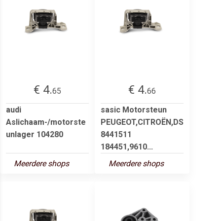
€ 4.
€ 4.
65
66
audi
sasic Motorsteun
Aslichaam-/motorste
PEUGEOT,CITROËN,DS
unlager 104280
8441511
184451,9610...
Meerdere shops
Meerdere shops