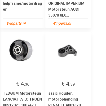
hulpframe/motordrag
ORIGINAL IMPERIUM
er
Motorsteun AUDI
35078 8E0...
Winparts.nl
Winparts.nl
€ 4.
€ 4.
36
39
TEDGUM Motorsteun
sasic Houder,
LANCIA,FIAT,CITROËN
motorophanging
00512021 180747,1...
RENAULT 4001370