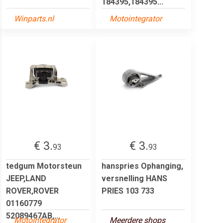
184395,184395...
Winparts.nl
Motointegrator
€ 3.
€ 3.
93
93
tedgum Motorsteun
hanspries Ophanging,
JEEP,LAND
versnelling HANS
ROVER,ROVER
PRIES 103 733
01160779
52089467AB,...
Motointegrator
Meerdere shops