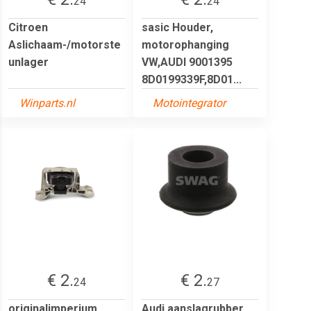
24
24
Citroen
sasic Houder,
Aslichaam-/motorste
motorophanging
unlager
VW,AUDI 9001395
8D0199339F,8D01...
Winparts.nl
Motointegrator
€ 2.
€ 2.
24
27
originalimperium
Audi aanslagrubber