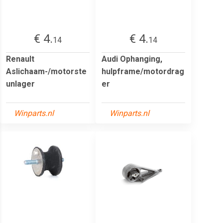
€ 4.
€ 4.
14
14
Renault
Audi Ophanging,
Aslichaam-/motorste
hulpframe/motordrag
unlager
er
Winparts.nl
Winparts.nl