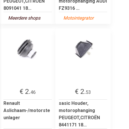
PEUGEOT,CITROËN
motorophanging AUDI
8091041 18...
FZ9316 ...
Meerdere shops
Motointegrator
€ 2.
€ 2.
46
53
Renault
sasic Houder,
Aslichaam-/motorste
motorophanging
unlager
PEUGEOT,CITROËN
8441171 18...